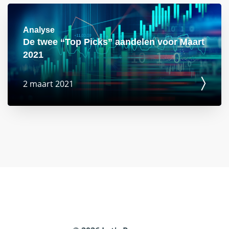
Lid worden
Analyse
De twee “Top Picks” aandelen voor Maart
Analyses
2021
2 maart 2021
Achtergronden
Over Ons
Contact
Begrippenlijst