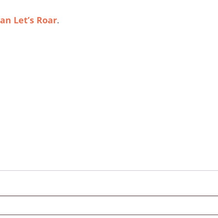
Lid worden
an Let’s Roar
.
Analyses
Achtergronden
Over Ons
Contact
Begrippenlijst