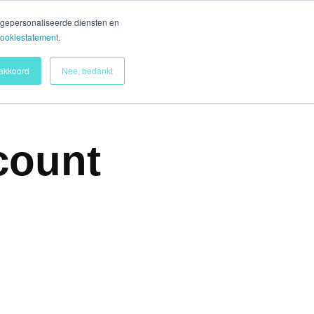
 gepersonaliseerde diensten en
cookiestatement
.
 akkoord
Nee, bedankt
count