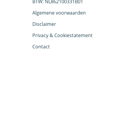
BTW: NL862100331B01
Achtergronden
Algemene voorwaarden
Disclaimer
Over Ons
Privacy & Cookiestatement
Contact
Contact
Begrippenlijst
Mijn account