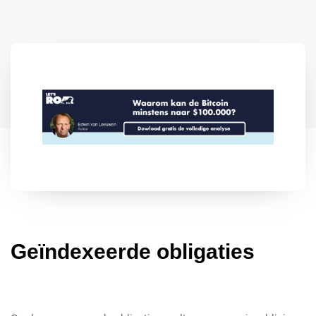
Lid worden
Analyses
Achtergronden
Over Ons
Contact
Geïndexeerde
obligaties
Begrippenlijst