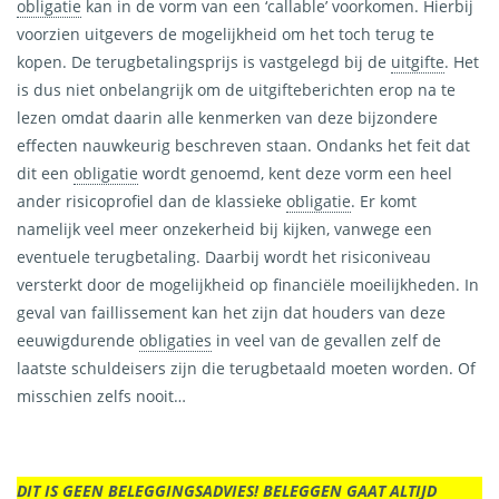
obligatie
kan in de vorm van een ‘callable’ voorkomen. Hierbij
voorzien uitgevers de mogelijkheid om het toch terug te
kopen. De terugbetalingsprijs is vastgelegd bij de
uitgifte
.
Het
is dus niet onbelangrijk om de uitgifteberichten erop na te
lezen omdat daarin alle kenmerken van deze bijzondere
effecten nauwkeurig beschreven staan. Ondanks het feit dat
dit een
obligatie
wordt genoemd, kent deze vorm een heel
ander risicoprofiel dan de klassieke
obligatie
.
Er komt
namelijk veel meer onzekerheid bij kijken, vanwege een
eventuele terugbetaling. Daarbij wordt het risiconiveau
versterkt door de mogelijkheid op financiële moeilijkheden. In
geval van faillissement kan het zijn dat houders van deze
eeuwigdurende
obligaties
in veel van de gevallen zelf de
laatste schuldeisers zijn die terugbetaald moeten worden. Of
misschien zelfs nooit…
DIT IS GEEN BELEGGINGSADVIES! BELEGGEN GAAT ALTIJD